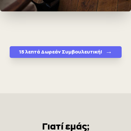
→
15 λεπτά Δωρεάν Συμβουλευτική!
Γιατί εμάς;