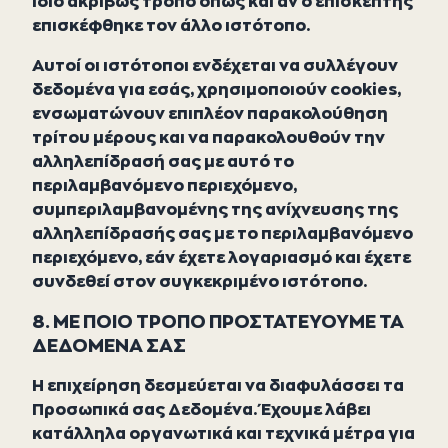
ίδιο ακριβώς τρόπο όπως και αν ο επισκέπτης
επισκέφθηκε τον άλλο ιστότοπο.
Αυτοί οι ιστότοποι ενδέχεται να συλλέγουν
δεδομένα για εσάς, χρησιμοποιούν cookies,
ενσωματώνουν επιπλέον παρακολούθηση
τρίτου μέρους και να παρακολουθούν την
αλληλεπίδρασή σας με αυτό το
περιλαμβανόμενο περιεχόμενο,
συμπεριλαμβανομένης της ανίχνευσης της
αλληλεπίδρασής σας με το περιλαμβανόμενο
περιεχόμενο, εάν έχετε λογαριασμό και έχετε
συνδεθεί στον συγκεκριμένο ιστότοπο.
8. ΜΕ ΠΟΙΟ ΤΡΟΠΟ ΠΡΟΣΤΑΤΕΥΟΥΜΕ ΤΑ
ΔΕΔΟΜΕΝΑ ΣΑΣ
Η επιχείρηση δεσμεύεται να διαφυλάσσει τα
Προσωπικά σας Δεδομένα. Έχουμε λάβει
κατάλληλα οργανωτικά και τεχνικά μέτρα για