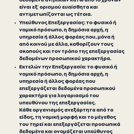
δεδομένα ανηλίκων κάτω από 16 χρονών
είναι εξ’ ορισμού ευαίσθητα και
αντιμετωπίζονται ως τέτοια.
Υπεύθυνος Επεξεργασίας: το φυσικό ή
νομικό πρόσωπο, η δημόσια αρχή, η
υπηρεσία ή άλλος φορέας που, μόνα ή
από κοινού με άλλα, καθορίζουν τους
σκοπούς και τον τρόπο της επεξεργασίας
δεδομένων προσωπικού χαρακτήρα.
Εκτελών την Επεξεργασία: το φυσικό ή
νομικό πρόσωπο, η δημόσια αρχή, η
υπηρεσία ή άλλος φορέας που
επεξεργάζεται δεδομένα προσωπικού
χαρακτήρα για λογαριασμό του
υπευθύνου της επεξεργασίας.
Κάθε οργανισμός ανεξάρτητα από το
είδος, τη νομική μορφή και το μέγεθος
του τηρεί και επεξεργάζεται προσωπικά
δεδομένα και ονομάζεται υπεύθυνος