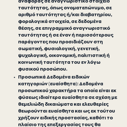
αναφοράς σε αναγνωριστικό στοιχείο
ταυτότητας, όπως ονοματεπώνυμο, σε
αριθμό ταυτότητας ή/και διαβατηρίου,
φορολογικά στοιχεία, σε δεδομένα
θέσης, σε επιγραμμικό αναγνωριστικό
ταυτότητας ή σε έναν ή περισσότερους
παράγοντες που προσιδιάζουν στη
σωματική, φυσιολογική, γενετική,
ψυχολογική, οικονομική, πολιτιστική ή
κοινωνική ταυτότητα του εν λόγω
φυσικού προσώπου.
Προσωπικά Δεδομένα ειδικών
κατηγοριών (ευαίσθητα): Δεδομένα
προσωπικού χαρακτήρα τα οποία είναι εκ
φύσεως ιδιαίτερα ευαίσθητα σε σχέση με
θεμελιώδη δικαιώματα και ελευθερίες
θεωρούνται ευαίσθητα και ως εκ τούτου
χρήζουν ειδικής προστασίας, καθότι το
πλαίσιο της επεξεργασίας τους θα