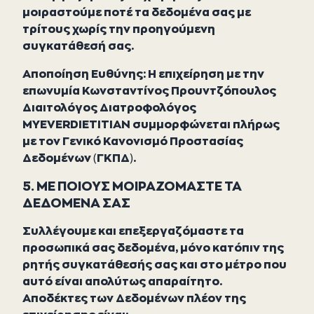
μοιραστούμε ποτέ τα δεδομένα σας με
τρίτους χωρίς την προηγούμενη
συγκατάθεσή σας.
Αποποίηση Ευθύνης: Η επιχείρηση με την
επωνυμία Κωνσταντίνος Προυντζόπουλος
Διαιτολόγος Διατροφολόγος
MYEVERDIETITIAN συμμορφώνεται πλήρως
με τον Γενικό Κανονισμό Προστασίας
Δεδομένων (ΓΚΠΔ).
5. ΜΕ ΠΟΙΟΥΣ ΜΟΙΡΑΖΟΜΑΣΤΕ ΤΑ
ΔΕΔΟΜΕΝΑ ΣΑΣ
Συλλέγουμε και επεξεργαζόμαστε τα
προσωπικά σας δεδομένα, μόνο κατόπιν της
ρητής συγκατάθεσής σας και στο μέτρο που
αυτό είναι απολύτως απαραίτητο.
Αποδέκτες των Δεδομένων πλέον της