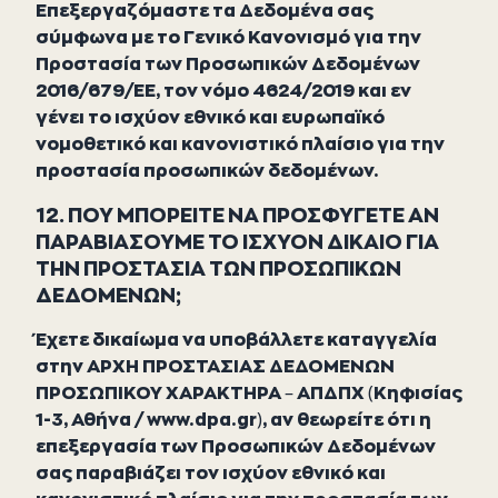
Επεξεργαζόμαστε τα Δεδομένα σας
σύμφωνα με το Γενικό Κανονισμό για την
Προστασία των Προσωπικών Δεδομένων
2016/679/ΕΕ, τον νόμο 4624/2019 και εν
γένει το ισχύον εθνικό και ευρωπαϊκό
νομοθετικό και κανονιστικό πλαίσιο για την
προστασία προσωπικών δεδομένων.
12. ΠΟΥ ΜΠΟΡΕΙΤΕ ΝΑ ΠΡΟΣΦΥΓΕΤΕ ΑΝ
ΠΑΡΑΒΙΑΣΟΥΜΕ ΤΟ ΙΣΧΥΟΝ ΔΙΚΑΙΟ ΓΙΑ
ΤΗΝ ΠΡΟΣΤΑΣΙΑ ΤΩΝ ΠΡΟΣΩΠΙΚΩΝ
ΔΕΔΟΜΕΝΩΝ;
Έχετε δικαίωμα να υποβάλλετε καταγγελία
στην ΑΡΧΗ ΠΡΟΣΤΑΣΙΑΣ ΔΕΔΟΜΕΝΩΝ
ΠΡΟΣΩΠΙΚΟΥ ΧΑΡΑΚΤΗΡΑ – ΑΠΔΠΧ (Κηφισίας
1-3, Αθήνα / www.dpa.gr), αν θεωρείτε ότι η
επεξεργασία των Προσωπικών Δεδομένων
σας παραβιάζει τον ισχύον εθνικό και