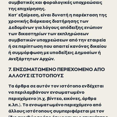
συμβατικές και φορολογικές υποχρεώσεις
της επιχείρησης.
Κατ’ εξαίρεση, είναι δυνατή η παρέκταση της
χρονικής διάρκειας διατήρησης των
Δεδομένων για λόγους απόδειξης ενώπιον
των δικαστηρίων των εκπληρώσεων
συμβατικών υποχρεώσεων από την εταιρεία
ή σε περίπτωση που απαιτεί κανόνας δικαίου
ή συμμόρφωση με υποδείξεις Δημοσίων ή
Ανεξάρτητων Αρχών.
7. ΕΝΣΩΜΑΤΩΜΕΝΟ ΠΕΡΙΕΧΟΜΕΝΟ ΑΠΟ
ΑΛΛΟΥΣ ΙΣΤΟΤΟΠΟΥΣ
Τα άρθρα σε αυτόν τον ιστότοπο ενδέχεται
να περιλαμβάνουν ενσωματωμένο
περιεχόμενο (π.χ. βίντεο, εικόνες, άρθρα
κ.λπ.). Το ενσωματωμένο περιεχόμενο από
άλλους ιστότοπους συμπεριφέρεται με τον