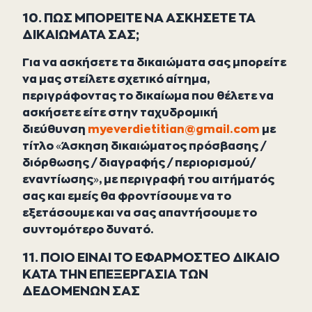
10. ΠΩΣ ΜΠΟΡΕΙΤΕ ΝΑ ΑΣΚΗΣΕΤΕ ΤΑ
ΔΙΚΑΙΩΜΑΤΑ ΣΑΣ;
Για να ασκήσετε τα δικαιώματα σας μπορείτε
να μας στείλετε σχετικό αίτημα,
περιγράφοντας το δικαίωμα που θέλετε να
ασκήσετε είτε στην ταχυδρομική
διεύθυνση
myeverdietitian@gmail.com
με
τίτλο «Άσκηση δικαιώματος πρόσβασης /
διόρθωσης / διαγραφής / περιορισμού/
εναντίωσης», με περιγραφή του αιτήματός
σας και εμείς θα φροντίσουμε να το
εξετάσουμε και να σας απαντήσουμε το
συντομότερο δυνατό.
11. ΠΟΙΟ ΕΙΝΑΙ ΤΟ ΕΦΑΡΜΟΣΤΕΟ ΔΙΚΑΙΟ
ΚΑΤΑ ΤΗΝ ΕΠΕΞΕΡΓΑΣΙΑ ΤΩΝ
ΔΕΔΟΜΕΝΩΝ ΣΑΣ