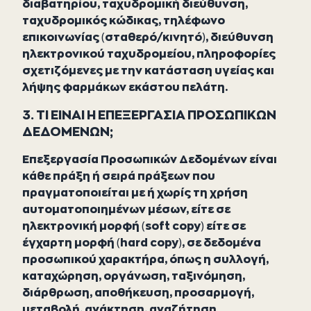
διαβατηρίου, ταχυδρομική διεύθυνση,
ταχυδρομικός κώδικας, τηλέφωνο
επικοινωνίας (σταθερό/κινητό), διεύθυνση
ηλεκτρονικού ταχυδρομείου, πληροφορίες
σχετιζόμενες με την κατάσταση υγείας και
λήψης φαρμάκων εκάστου πελάτη.
3. ΤΙ ΕΙΝΑΙ Η ΕΠΕΞΕΡΓΑΣΙΑ ΠΡΟΣΩΠΙΚΩΝ
ΔΕΔΟΜΕΝΩΝ;
Επεξεργασία Προσωπικών Δεδομένων είναι
κάθε πράξη ή σειρά πράξεων που
πραγματοποιείται με ή χωρίς τη χρήση
αυτοματοποιημένων μέσων, είτε σε
ηλεκτρονική μορφή (soft copy) είτε σε
έγχαρτη μορφή (hard copy), σε δεδομένα
προσωπικού χαρακτήρα, όπως η συλλογή,
καταχώρηση, οργάνωση, ταξινόμηση,
διάρθρωση, αποθήκευση, προσαρμογή,
μεταβολή, ανάκτηση, αναζήτηση