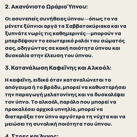
2. Ακανόνιστο Ωράριο Ύπνου:
Οι ασυνεπείς συνήθειες ύπνου—όπως το να
μένετε ξύπνιοι αργά τα Σαββατοκύριακα και να
ξυπνάτε νωρίς τις καθημερινές—μπορούν να
μπερδέψουν το εσωτερικό ρολόι του σώματός
σας, οδηγώντας σε κακή ποιότητα ύπνου και
δυσκολία στην έλευση του ύπνου.
3. Κατανάλωση Καφεΐνης και Αλκοόλ:
Η καφεΐνη, ειδικά όταν καταναλώνεται το
απόγευμα ή το βράδυ, μπορεί να καθυστερήσει
την παραγωγή μελατονίνης και να δυσκολέψει
τον ύπνο. Το αλκοόλ, παρόλο που μπορεί να
προκαλέσει αρχικά υπνηλία, μπορεί να
διαταράξει τον ύπνο αργότερα τη νύχτα και να
μειώσει τη συνολική ποιότητα του ύπνου.
4. Στρες και Άγχος: