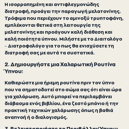
Η ισορροπημένη και αντιφλεγμονώδης
διατροφή, προάγει την παραγωγή μελατονίνης.
Τρόφιμα που περιέχουν το αμινοξύ τρυπτοφάνη,
εμπλέκονται θετικά στη λειτουργία της
μελατονίνης και προάγουν καλή διάθεση και
καλή ποιότητα ύπνου. Μιλήστε με το Διαιτολόγο
– Διατροφολόγο για το πως θα ενισχύσετε τη
διατροφή σας με αυτά τα συστατικά.
2. Δημιουργήστε μια Χαλαρωτική Ρουτίνα
Ύπνου:
Καθιερώστε μια ήρεμη ρουτίνα πριν τον ύπνο
που να σηματοδοτεί στο σώμα σας ότι είναι ώρα
για χαλάρωση. Αυτό μπορεί να περιλαμβάνει
διάβασμα ενός βιβλίου, ένα ζεστό μπάνιο ή την
πρακτική τεχνικών χαλάρωσης όπως η βαθιά
αναπνοή ή ο διαλογισμός.
3. Βελτιστοποιήστε το Περιβάλλον Ύπνου: