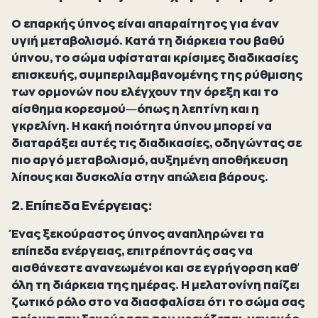
Ο επαρκής ύπνος είναι απαραίτητος για έναν
υγιή μεταβολισμό. Κατά τη διάρκεια του βαθύ
ύπνου, το σώμα υφίσταται κρίσιμες διαδικασίες
επισκευής, συμπεριλαμβανομένης της ρύθμισης
των ορμονών που ελέγχουν την όρεξη και το
αίσθημα κορεσμού—όπως η λεπτίνη και η
γκρελίνη. Η κακή ποιότητα ύπνου μπορεί να
διαταράξει αυτές τις διαδικασίες, οδηγώντας σε
πιο αργό μεταβολισμό, αυξημένη αποθήκευση
λίπους και δυσκολία στην απώλεια βάρους.
2. Επίπεδα Ενέργειας:
Ένας ξεκούραστος ύπνος αναπληρώνει τα
επίπεδα ενέργειας, επιτρέποντάς σας να
αισθάνεστε ανανεωμένοι και σε εγρήγορση καθ’
όλη τη διάρκεια της ημέρας. Η μελατονίνη παίζει
ζωτικό ρόλο στο να διασφαλίσει ότι το σώμα σας