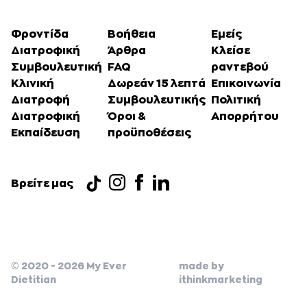
Φροντίδα
Βοήθεια
Εμείς
Διατροφική
Άρθρα
Κλείσε
Συμβουλευτική
FAQ
ραντεβού
Κλινική
Δωρεάν 15 λεπτά
Επικοινωνία
Διατροφή
Συμβουλευτικής
Πολιτική
Διατροφική
Όροι &
Απορρήτου
Εκπαίδευση
προϋποθέσεις
Βρείτε μας
© 2020 - 2026 My Ever
made by
Dietitian
ithinkmarketing