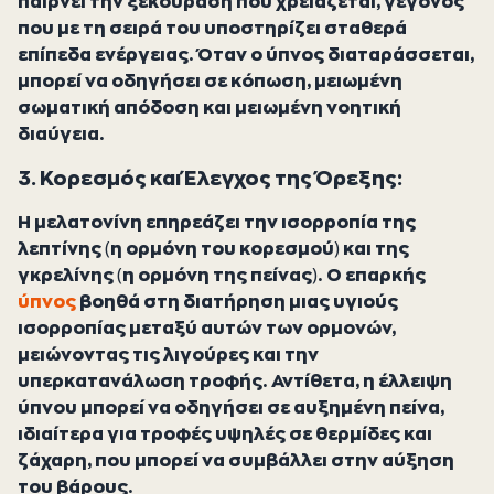
παίρνει την ξεκούραση που χρειάζεται, γεγονός
που με τη σειρά του υποστηρίζει σταθερά
επίπεδα ενέργειας. Όταν ο ύπνος διαταράσσεται,
μπορεί να οδηγήσει σε κόπωση, μειωμένη
σωματική απόδοση και μειωμένη νοητική
διαύγεια.
3. Κορεσμός και Έλεγχος της Όρεξης:
Η μελατονίνη επηρεάζει την ισορροπία της
λεπτίνης (η ορμόνη του κορεσμού) και της
γκρελίνης (η ορμόνη της πείνας). Ο επαρκής
ύπνος
βοηθά στη διατήρηση μιας υγιούς
ισορροπίας μεταξύ αυτών των ορμονών,
μειώνοντας τις λιγούρες και την
υπερκατανάλωση τροφής. Αντίθετα, η έλλειψη
ύπνου μπορεί να οδηγήσει σε αυξημένη πείνα,
ιδιαίτερα για τροφές υψηλές σε θερμίδες και
ζάχαρη, που μπορεί να συμβάλλει στην αύξηση
του βάρους.