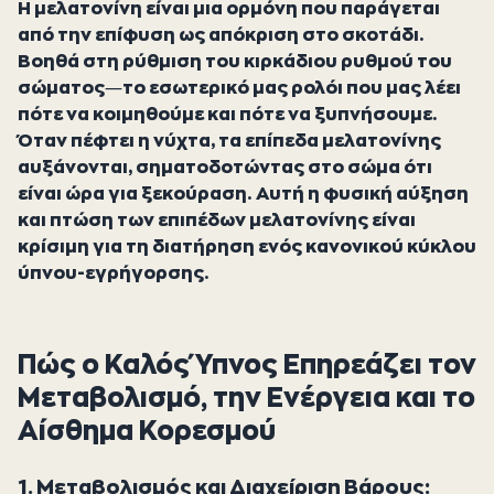
Η μελατονίνη είναι μια ορμόνη που παράγεται
από την επίφυση ως απόκριση στο σκοτάδι.
Βοηθά στη ρύθμιση του κιρκάδιου ρυθμού του
σώματος—το εσωτερικό μας ρολόι που μας λέει
πότε να κοιμηθούμε και πότε να ξυπνήσουμε.
Όταν πέφτει η νύχτα, τα επίπεδα μελατονίνης
αυξάνονται, σηματοδοτώντας στο σώμα ότι
είναι ώρα για ξεκούραση. Αυτή η φυσική αύξηση
και πτώση των επιπέδων μελατονίνης είναι
κρίσιμη για τη διατήρηση ενός κανονικού κύκλου
ύπνου-εγρήγορσης.
Πώς ο Καλός Ύπνος Επηρεάζει τον
Μεταβολισμό, την Ενέργεια και το
Αίσθημα Κορεσμού
1. Μεταβολισμός και Διαχείριση Βάρους: